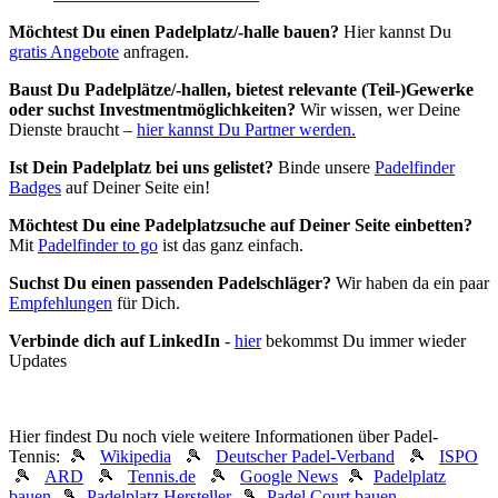
Möchtest Du einen Padelplatz/-halle bauen?
Hier kannst Du
gratis Angebote
anfragen.
Baust Du Padel­plätze/-hallen, bietest relevante (Teil-)Gewerke
oder suchst In­vest­ment­möglich­keiten?
Wir wissen, wer Deine
Dienste braucht –
hier kannst Du Partner werden.
Ist Dein Padelplatz bei uns gelistet?
Binde unsere
Padelfinder
Badges
auf Deiner Seite ein!
Möchtest Du eine Padelplatzsuche auf Deiner Seite einbetten?
Mit
Padelfinder to go
ist das ganz einfach.
Suchst Du einen passenden Padelschläger?
Wir haben da ein paar
Empfehlungen
für Dich.
Verbinde dich auf LinkedIn
-
hier
bekommst Du immer wieder
Updates
Hier findest Du noch viele weitere Informationen über Padel-
Tennis: 🎾
Wikipedia
🎾
Deutscher Padel-Verband
🎾
ISPO
🎾
ARD
🎾
Tennis.de
🎾
Google News
🎾
Padelplatz
bauen
🎾
Padelplatz Hersteller
🎾
Padel Court bauen