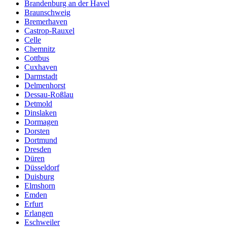
Brandenburg an der Havel
Braunschweig
Bremerhaven
Castrop-Rauxel
Celle
Chemnitz
Cottbus
Cuxhaven
Darmstadt
Delmenhorst
Dessau-Roßlau
Detmold
Dinslaken
Dormagen
Dorsten
Dortmund
Dresden
Düren
Düsseldorf
Duisburg
Elmshorn
Emden
Erfurt
Erlangen
Eschweiler