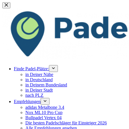
Zum
Inhalt
springen
Finde Padel-Plätze:
in Deiner Nähe
in Deutschland
in Deinem Bundesland
in Deiner Stadt
nach PLZ
Empfehlungen
adidas Metalbone 3.4
Nox ML10 Pro Cup
Bullpadel Vertex 04
Die besten Padelschläger für Einsteiger 2026
Alle Empfehlungen ansehen