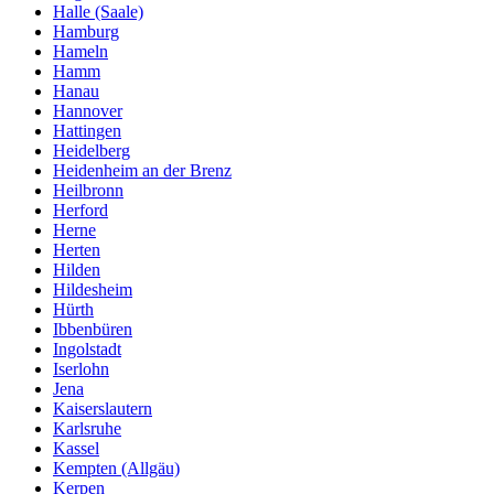
Halle (Saale)
Hamburg
Hameln
Hamm
Hanau
Hannover
Hattingen
Heidelberg
Heidenheim an der Brenz
Heilbronn
Herford
Herne
Herten
Hilden
Hildesheim
Hürth
Ibbenbüren
Ingolstadt
Iserlohn
Jena
Kaiserslautern
Karlsruhe
Kassel
Kempten (Allgäu)
Kerpen