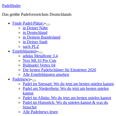
Padelfinder
Das größte Padelverzeichnis Deutschlands
Finde Padel-Plätze:
in Deiner Nähe
in Deutschland
in Deinem Bundesland
in Deiner Stadt
nach PLZ
Empfehlungen
adidas Metalbone 3.4
Nox ML10 Pro Cup
Bullpadel Vertex 04
Die besten Padelschläger für Einsteiger 2026
Alle Empfehlungen ansehen
Padelnews
Padel im Spessart: Wo du jetzt am besten spielen kannst
Padel am Niederrhein: Wo du jetzt am besten spielen
kannst
Padel im Allgäu: Wo du jetzt am besten spielen kannst
Padel im Hunsrück: Wo du spielen kannst & was du
brauchst
Alle Padelnews lesen