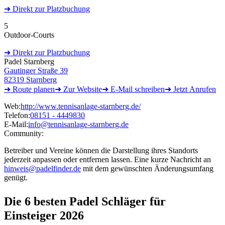
➜
Direkt
zur Platzbuchung
5
Outdoor-Courts
➜
Direkt
zur Platzbuchung
Padel Starnberg
Gautinger Straße 39
82319 Starnberg
➜ Route
planen
➜
Zur
Website
➜ E-Mail
schreiben
➜
Jetzt
Anrufen
Web:
http://www.tennisanlage-starnberg.de/
Telefon:
08151 - 4449830
E-Mail:
info@tennisanlage-starnberg.de
Community:
Betreiber und Vereine können die Darstellung ihres Standorts
jederzeit anpassen oder entfernen lassen. Eine kurze Nachricht an
hinweis@padelfinder.de
mit dem gewünschten Änderungsumfang
genügt.
Die 6 besten
Padel Schläger für
Einsteiger 2026