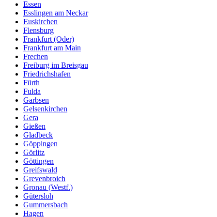
Essen
Esslingen am Neckar
Euskirchen
Flensburg
Frankfurt (Oder)
Frankfurt am Main
Frechen
Freiburg im Breisgau
Friedrichshafen
Fürth
Fulda
Garbsen
Gelsenkirchen
Gera
Gießen
Gladbeck
Göppingen
Görlitz
Göttingen
Greifswald
Grevenbroich
Gronau (Westf.)
Gütersloh
Gummersbach
Hagen