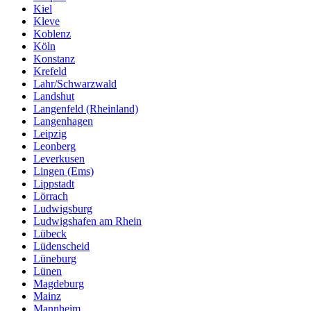
Kiel
Kleve
Koblenz
Köln
Konstanz
Krefeld
Lahr/Schwarzwald
Landshut
Langenfeld (Rheinland)
Langenhagen
Leipzig
Leonberg
Leverkusen
Lingen (Ems)
Lippstadt
Lörrach
Ludwigsburg
Ludwigshafen am Rhein
Lübeck
Lüdenscheid
Lüneburg
Lünen
Magdeburg
Mainz
Mannheim