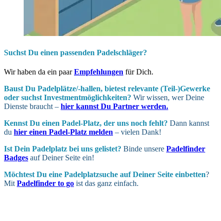
Suchst Du einen passenden Padelschläger?
Wir haben da ein paar
Empfehlungen
für Dich.
Baust Du Padel­plätze/-hallen, bietest relevante (Teil-)Gewerke
oder suchst In­vest­ment­möglich­keiten?
Wir wissen, wer Deine
Dienste braucht –
hier kannst Du Partner werden.
Kennst Du einen Padel-Platz, der uns noch fehlt?
Dann kannst
du
hier einen Padel-Platz melden
– vielen Dank!
Ist Dein Padel­platz bei uns gelistet?
Binde unsere
Padelfinder
Badges
auf Deiner Seite ein!
Möchtest Du eine Padel­platz­suche auf Deiner Seite ein­betten
?
Mit
Padelfinder to go
ist das ganz einfach.