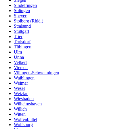
Siegen
Sindelfingen
Solingen
Speyer
Stolberg (Rhld.)
Stralsund
Stuttgart
Trier
Troisdorf
Tübingen
Ulm
Unna
Velbert
Viersen
Villingen-Schwenningen
Waiblingen
Weimar
Wesel
Wetzlar
Wiesbaden
Wilhelmshaven
Willich
Witten
Wolfenbüttel
Wolfsburg