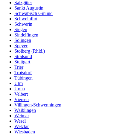
Salzgitter
Sankt Augustin
Schwäbisch Gmünd
Schweinfurt
Schwerin
Siegen
Sindelfingen
Solingen
Speyer
Stolberg (Rhld.)
Stralsund
Stuttgart
Trier
Troisdorf
Tübingen
Ulm
Unna
Velbert
Viersen
Villingen-Schwenningen
Waiblingen
Weimar
Wesel
Wetzlar
Wiesbaden