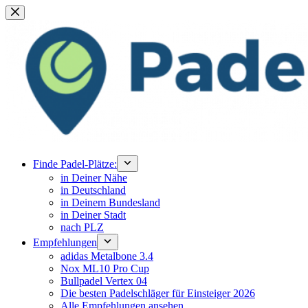
Zum
Inhalt
springen
Finde Padel-Plätze:
in Deiner Nähe
in Deutschland
in Deinem Bundesland
in Deiner Stadt
nach PLZ
Empfehlungen
adidas Metalbone 3.4
Nox ML10 Pro Cup
Bullpadel Vertex 04
Die besten Padelschläger für Einsteiger 2026
Alle Empfehlungen ansehen