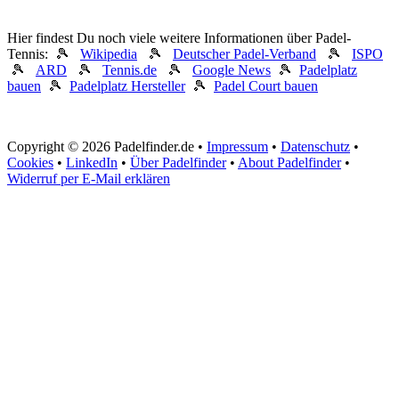
Hier findest Du noch viele weitere Informationen über Padel-
Tennis: 🎾
Wikipedia
🎾
Deutscher Padel-Verband
🎾
ISPO
🎾
ARD
🎾
Tennis.de
🎾
Google News
🎾
Padelplatz
bauen
🎾
Padelplatz Hersteller
🎾
Padel Court bauen
Copyright © 2026 Padelfinder.de •
Impressum
•
Datenschutz
•
Cookies
•
LinkedIn
•
Über Padelfinder
•
About Padelfinder
•
Widerruf per E-Mail erklären