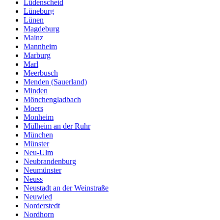
Lüdenscheid
Lüneburg
Lünen
Magdeburg
Mainz
Mannheim
Marburg
Marl
Meerbusch
Menden (Sauerland)
Minden
Mönchengladbach
Moers
Monheim
Mülheim an der Ruhr
München
Münster
Neu-Ulm
Neubrandenburg
Neumünster
Neuss
Neustadt an der Weinstraße
Neuwied
Norderstedt
Nordhorn