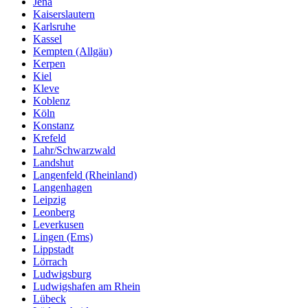
Jena
Kaiserslautern
Karlsruhe
Kassel
Kempten (Allgäu)
Kerpen
Kiel
Kleve
Koblenz
Köln
Konstanz
Krefeld
Lahr/Schwarzwald
Landshut
Langenfeld (Rheinland)
Langenhagen
Leipzig
Leonberg
Leverkusen
Lingen (Ems)
Lippstadt
Lörrach
Ludwigsburg
Ludwigshafen am Rhein
Lübeck