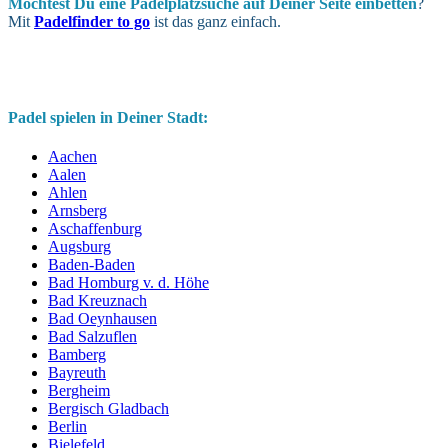
Möchtest Du eine Padel­platz­suche auf Deiner Seite ein­betten
?
Mit
Padelfinder to go
ist das ganz einfach.
Padel spielen in Deiner Stadt:
Aachen
Aalen
Ahlen
Arnsberg
Aschaffenburg
Augsburg
Baden-Baden
Bad Homburg v. d. Höhe
Bad Kreuznach
Bad Oeynhausen
Bad Salzuflen
Bamberg
Bayreuth
Bergheim
Bergisch Gladbach
Berlin
Bielefeld