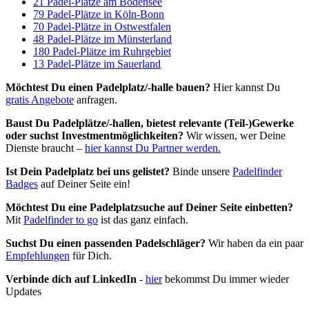
21 Padel-Plätze am Bodensee
79 Padel-Plätze in Köln-Bonn
70 Padel-Plätze in Ostwestfalen
48 Padel-Plätze im Münsterland
180 Padel-Plätze im Ruhrgebiet
13 Padel-Plätze im Sauerland
Möchtest Du einen Padelplatz/-halle bauen?
Hier kannst Du
gratis Angebote
anfragen.
Baust Du Padel­plätze/-hallen, bietest relevante (Teil-)Gewerke
oder suchst In­vest­ment­möglich­keiten?
Wir wissen, wer Deine
Dienste braucht –
hier kannst Du Partner werden.
Ist Dein Padelplatz bei uns gelistet?
Binde unsere
Padelfinder
Badges
auf Deiner Seite ein!
Möchtest Du eine Padelplatzsuche auf Deiner Seite einbetten?
Mit
Padelfinder to go
ist das ganz einfach.
Suchst Du einen passenden Padelschläger?
Wir haben da ein paar
Empfehlungen
für Dich.
Verbinde dich auf LinkedIn
-
hier
bekommst Du immer wieder
Updates