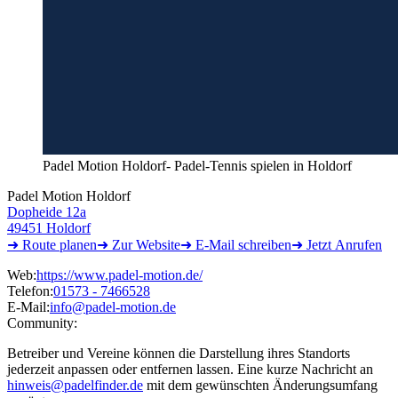
Padel Motion Holdorf- Padel-Tennis spielen in Holdorf
Padel Motion Holdorf
Dopheide 12a
49451 Holdorf
➜ Route
planen
➜
Zur
Website
➜ E-Mail
schreiben
➜
Jetzt
Anrufen
Web:
https://www.padel-motion.de/
Telefon:
01573 - 7466528
E-Mail:
info@padel-motion.de
Community:
Betreiber und Vereine können die Darstellung ihres Standorts
jederzeit anpassen oder entfernen lassen. Eine kurze Nachricht an
hinweis@padelfinder.de
mit dem gewünschten Änderungsumfang