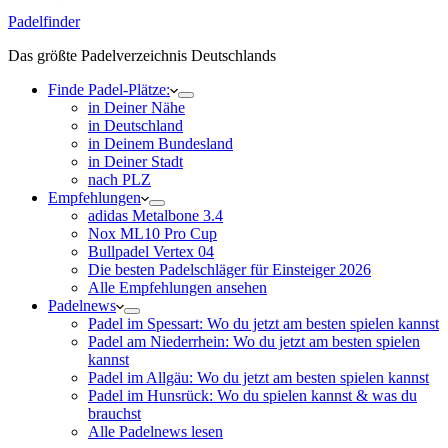
Padelfinder
Das größte Padelverzeichnis Deutschlands
Finde Padel-Plätze:
in Deiner Nähe
in Deutschland
in Deinem Bundesland
in Deiner Stadt
nach PLZ
Empfehlungen
adidas Metalbone 3.4
Nox ML10 Pro Cup
Bullpadel Vertex 04
Die besten Padelschläger für Einsteiger 2026
Alle Empfehlungen ansehen
Padelnews
Padel im Spessart: Wo du jetzt am besten spielen kannst
Padel am Niederrhein: Wo du jetzt am besten spielen
kannst
Padel im Allgäu: Wo du jetzt am besten spielen kannst
Padel im Hunsrück: Wo du spielen kannst & was du
brauchst
Alle Padelnews lesen