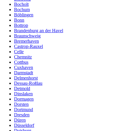
Bocholt
Bochum
Böblingen
Bonn
Bottrop
Brandenburg an der Havel
Braunschweig
Bremerhaven
Castrop-Rauxel
Celle
Chemnitz
Cottbus
Cuxhaven
Darmstadt
Delmenhorst
Dessau-Roßlau
Detmold
Dinslaken
Dormagen
Dorsten
Dortmund
Dresden
Düren
Düsseldorf
Duisburg