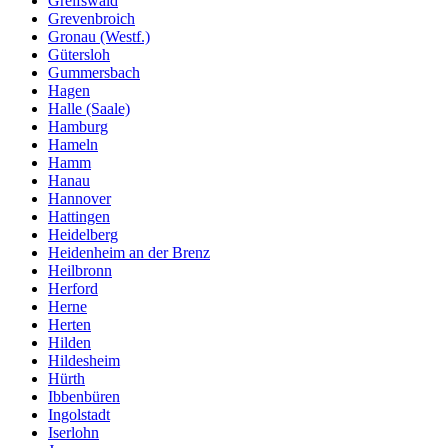
Greifswald
Grevenbroich
Gronau (Westf.)
Gütersloh
Gummersbach
Hagen
Halle (Saale)
Hamburg
Hameln
Hamm
Hanau
Hannover
Hattingen
Heidelberg
Heidenheim an der Brenz
Heilbronn
Herford
Herne
Herten
Hilden
Hildesheim
Hürth
Ibbenbüren
Ingolstadt
Iserlohn