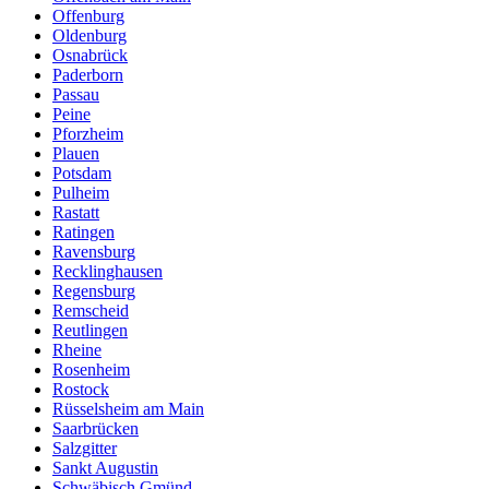
Offenburg
Oldenburg
Osnabrück
Paderborn
Passau
Peine
Pforzheim
Plauen
Potsdam
Pulheim
Rastatt
Ratingen
Ravensburg
Recklinghausen
Regensburg
Remscheid
Reutlingen
Rheine
Rosenheim
Rostock
Rüsselsheim am Main
Saarbrücken
Salzgitter
Sankt Augustin
Schwäbisch Gmünd