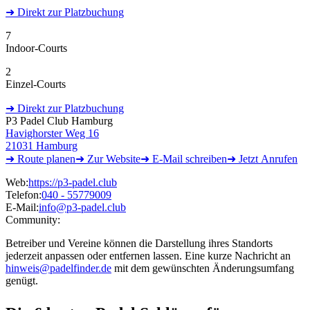
➜
Direkt
zur Platzbuchung
7
Indoor-Courts
2
Einzel-Courts
➜
Direkt
zur Platzbuchung
P3 Padel Club Hamburg
Havighorster Weg 16
21031 Hamburg
➜ Route
planen
➜
Zur
Website
➜ E-Mail
schreiben
➜
Jetzt
Anrufen
Web:
https://p3-padel.club
Telefon:
040 - 55779009
E-Mail:
info@p3-padel.club
Community:
Betreiber und Vereine können die Darstellung ihres Standorts
jederzeit anpassen oder entfernen lassen. Eine kurze Nachricht an
hinweis@padelfinder.de
mit dem gewünschten Änderungsumfang
genügt.