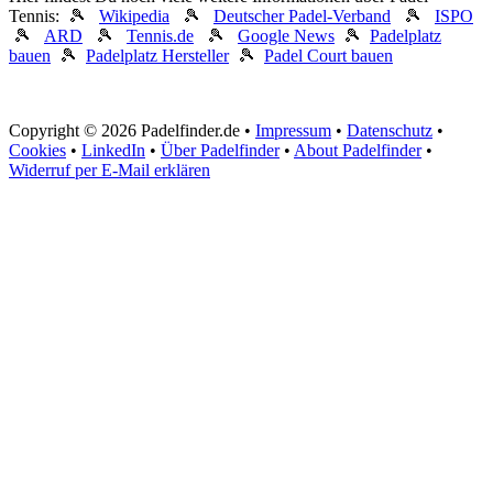
Tennis: 🎾
Wikipedia
🎾
Deutscher Padel-Verband
🎾
ISPO
🎾
ARD
🎾
Tennis.de
🎾
Google News
🎾
Padelplatz
bauen
🎾
Padelplatz Hersteller
🎾
Padel Court bauen
Copyright © 2026 Padelfinder.de •
Impressum
•
Datenschutz
•
Cookies
•
LinkedIn
•
Über Padelfinder
•
About Padelfinder
•
Widerruf per E-Mail erklären