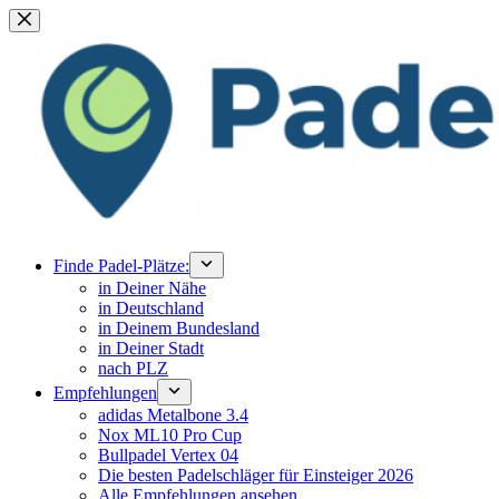
Zum
Inhalt
springen
Finde Padel-Plätze:
in Deiner Nähe
in Deutschland
in Deinem Bundesland
in Deiner Stadt
nach PLZ
Empfehlungen
adidas Metalbone 3.4
Nox ML10 Pro Cup
Bullpadel Vertex 04
Die besten Padelschläger für Einsteiger 2026
Alle Empfehlungen ansehen