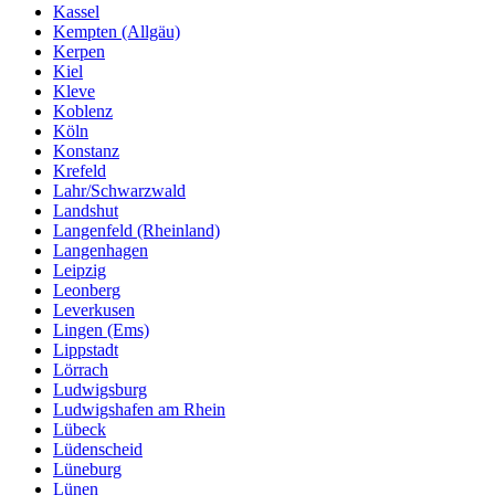
Kassel
Kempten (Allgäu)
Kerpen
Kiel
Kleve
Koblenz
Köln
Konstanz
Krefeld
Lahr/Schwarzwald
Landshut
Langenfeld (Rheinland)
Langenhagen
Leipzig
Leonberg
Leverkusen
Lingen (Ems)
Lippstadt
Lörrach
Ludwigsburg
Ludwigshafen am Rhein
Lübeck
Lüdenscheid
Lüneburg
Lünen