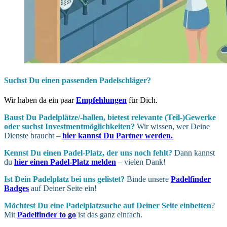
Suchst Du einen passenden Padelschläger?
Wir haben da ein paar
Empfehlungen
für Dich.
Baust Du Padel­plätze/-hallen, bietest relevante (Teil-)Gewerke
oder suchst In­vest­ment­möglich­keiten?
Wir wissen, wer Deine
Dienste braucht –
hier kannst Du Partner werden.
Kennst Du einen Padel-Platz, der uns noch fehlt?
Dann kannst
du
hier einen Padel-Platz melden
– vielen Dank!
Ist Dein Padel­platz bei uns gelistet?
Binde unsere
Padelfinder
Badges
auf Deiner Seite ein!
Möchtest Du eine Padel­platz­suche auf Deiner Seite ein­betten
?
Mit
Padelfinder to go
ist das ganz einfach.