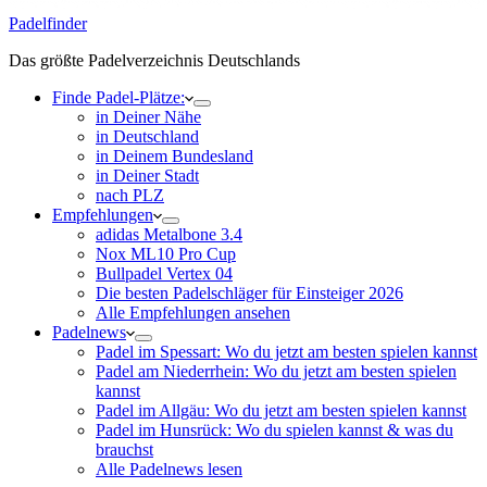
Padelfinder
Das größte Padelverzeichnis Deutschlands
Finde Padel-Plätze:
in Deiner Nähe
in Deutschland
in Deinem Bundesland
in Deiner Stadt
nach PLZ
Empfehlungen
adidas Metalbone 3.4
Nox ML10 Pro Cup
Bullpadel Vertex 04
Die besten Padelschläger für Einsteiger 2026
Alle Empfehlungen ansehen
Padelnews
Padel im Spessart: Wo du jetzt am besten spielen kannst
Padel am Niederrhein: Wo du jetzt am besten spielen
kannst
Padel im Allgäu: Wo du jetzt am besten spielen kannst
Padel im Hunsrück: Wo du spielen kannst & was du
brauchst
Alle Padelnews lesen