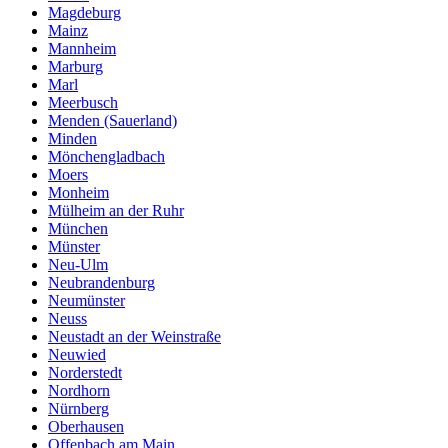
Magdeburg
Mainz
Mannheim
Marburg
Marl
Meerbusch
Menden (Sauerland)
Minden
Mönchengladbach
Moers
Monheim
Mülheim an der Ruhr
München
Münster
Neu-Ulm
Neubrandenburg
Neumünster
Neuss
Neustadt an der Weinstraße
Neuwied
Norderstedt
Nordhorn
Nürnberg
Oberhausen
Offenbach am Main