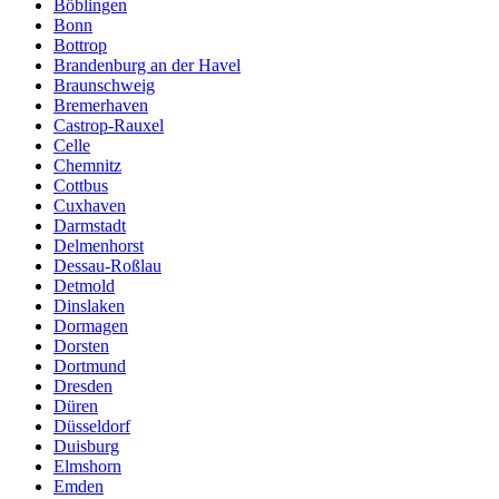
Böblingen
Bonn
Bottrop
Brandenburg an der Havel
Braunschweig
Bremerhaven
Castrop-Rauxel
Celle
Chemnitz
Cottbus
Cuxhaven
Darmstadt
Delmenhorst
Dessau-Roßlau
Detmold
Dinslaken
Dormagen
Dorsten
Dortmund
Dresden
Düren
Düsseldorf
Duisburg
Elmshorn
Emden