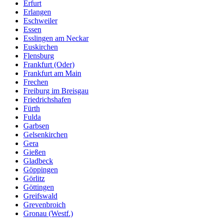
Erfurt
Erlangen
Eschweiler
Essen
Esslingen am Neckar
Euskirchen
Flensburg
Frankfurt (Oder)
Frankfurt am Main
Frechen
Freiburg im Breisgau
Friedrichshafen
Fürth
Fulda
Garbsen
Gelsenkirchen
Gera
Gießen
Gladbeck
Göppingen
Görlitz
Göttingen
Greifswald
Grevenbroich
Gronau (Westf.)