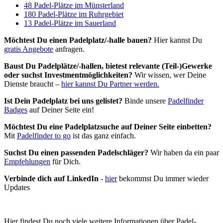
48 Padel-Plätze im Münsterland
180 Padel-Plätze im Ruhrgebiet
13 Padel-Plätze im Sauerland
Möchtest Du einen Padelplatz/-halle bauen?
Hier kannst Du
gratis Angebote
anfragen.
Baust Du Padel­plätze/-hallen, bietest relevante (Teil-)Gewerke
oder suchst In­vest­ment­möglich­keiten?
Wir wissen, wer Deine
Dienste braucht –
hier kannst Du Partner werden.
Ist Dein Padelplatz bei uns gelistet?
Binde unsere
Padelfinder
Badges
auf Deiner Seite ein!
Möchtest Du eine Padelplatzsuche auf Deiner Seite einbetten?
Mit
Padelfinder to go
ist das ganz einfach.
Suchst Du einen passenden Padelschläger?
Wir haben da ein paar
Empfehlungen
für Dich.
Verbinde dich auf LinkedIn
-
hier
bekommst Du immer wieder
Updates
Hier findest Du noch viele weitere Informationen über Padel-