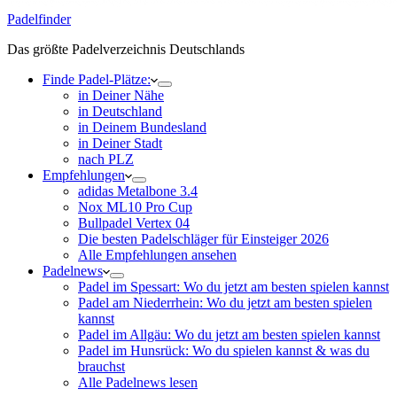
Padelfinder
Das größte Padelverzeichnis Deutschlands
Finde Padel-Plätze:
in Deiner Nähe
in Deutschland
in Deinem Bundesland
in Deiner Stadt
nach PLZ
Empfehlungen
adidas Metalbone 3.4
Nox ML10 Pro Cup
Bullpadel Vertex 04
Die besten Padelschläger für Einsteiger 2026
Alle Empfehlungen ansehen
Padelnews
Padel im Spessart: Wo du jetzt am besten spielen kannst
Padel am Niederrhein: Wo du jetzt am besten spielen
kannst
Padel im Allgäu: Wo du jetzt am besten spielen kannst
Padel im Hunsrück: Wo du spielen kannst & was du
brauchst
Alle Padelnews lesen