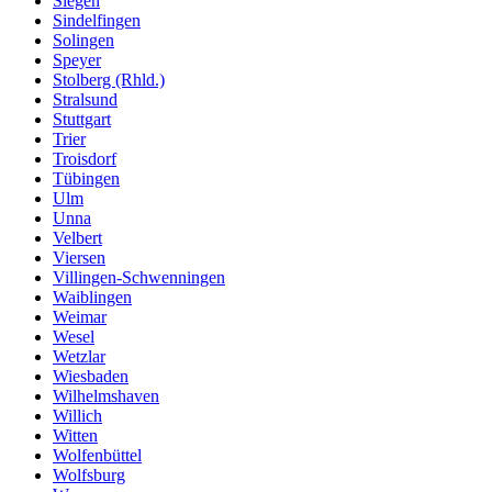
Siegen
Sindelfingen
Solingen
Speyer
Stolberg (Rhld.)
Stralsund
Stuttgart
Trier
Troisdorf
Tübingen
Ulm
Unna
Velbert
Viersen
Villingen-Schwenningen
Waiblingen
Weimar
Wesel
Wetzlar
Wiesbaden
Wilhelmshaven
Willich
Witten
Wolfenbüttel
Wolfsburg