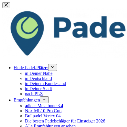
Zum
Inhalt
springen
Finde Padel-Plätze:
in Deiner Nähe
in Deutschland
in Deinem Bundesland
in Deiner Stadt
nach PLZ
Empfehlungen
adidas Metalbone 3.4
Nox ML10 Pro Cup
Bullpadel Vertex 04
Die besten Padelschläger für Einsteiger 2026
Alle Empfehlungen ansehen