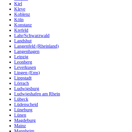
Kiel
Kleve
Koblenz
Köln
Konstanz
Krefeld
Lahr/Schwarzwald
Landshut
Langenfeld (Rheinland)
Langenhagen
Leipzig
Leonberg
Leverkusen
Lingen (Ems)
Lippstadt
Lörrach
Ludwigsburg
Ludwigshafen am Rhein
Lübeck
Lüdenscheid
Lüneburg
Lünen
Magdeburg
Mainz
Mannheim