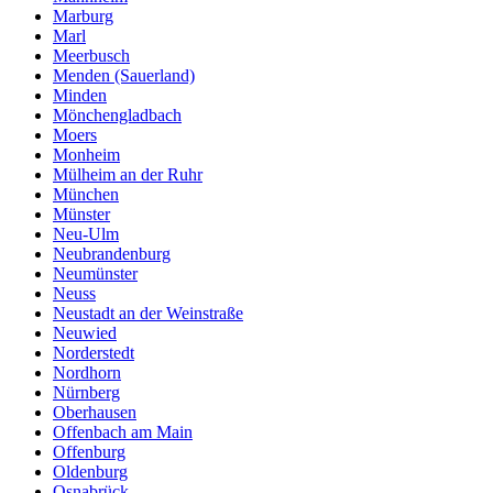
Marburg
Marl
Meerbusch
Menden (Sauerland)
Minden
Mönchengladbach
Moers
Monheim
Mülheim an der Ruhr
München
Münster
Neu-Ulm
Neubrandenburg
Neumünster
Neuss
Neustadt an der Weinstraße
Neuwied
Norderstedt
Nordhorn
Nürnberg
Oberhausen
Offenbach am Main
Offenburg
Oldenburg
Osnabrück