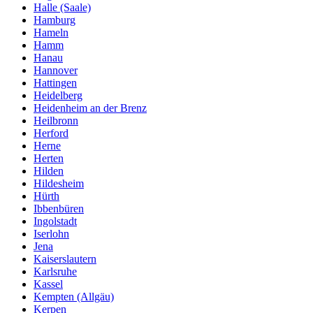
Halle (Saale)
Hamburg
Hameln
Hamm
Hanau
Hannover
Hattingen
Heidelberg
Heidenheim an der Brenz
Heilbronn
Herford
Herne
Herten
Hilden
Hildesheim
Hürth
Ibbenbüren
Ingolstadt
Iserlohn
Jena
Kaiserslautern
Karlsruhe
Kassel
Kempten (Allgäu)
Kerpen