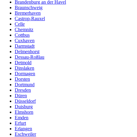
Brandenburg an der Havel
Braunschweig
Bremerhaven
Castrop-Rauxel
Celle
Chemnitz
Cottbus
Cuxhaven
Darmstadt
Delmenhorst
Dessau-Roßlau
Detmold
Dinslaken
Dormagen
Dorsten
Dortmund
Dresden
Düren
Düsseldorf
Duisburg
Elmshorn
Emden
Erfurt
Erlangen
Eschweiler