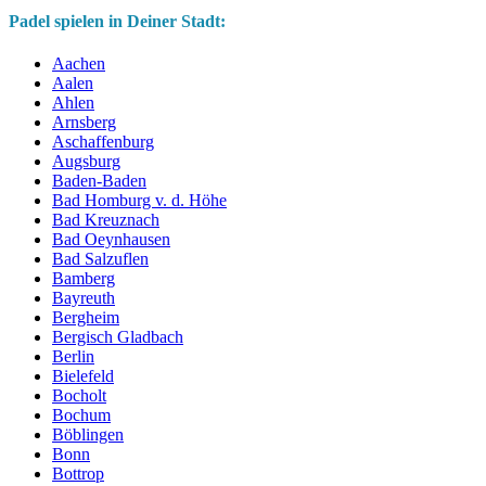
Padel spielen in Deiner Stadt:
Aachen
Aalen
Ahlen
Arnsberg
Aschaffenburg
Augsburg
Baden-Baden
Bad Homburg v. d. Höhe
Bad Kreuznach
Bad Oeynhausen
Bad Salzuflen
Bamberg
Bayreuth
Bergheim
Bergisch Gladbach
Berlin
Bielefeld
Bocholt
Bochum
Böblingen
Bonn
Bottrop