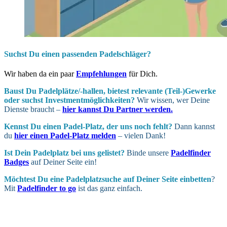
Suchst Du einen passenden Padelschläger?
Wir haben da ein paar
Empfehlungen
für Dich.
Baust Du Padel­plätze/-hallen, bietest relevante (Teil-)Gewerke
oder suchst In­vest­ment­möglich­keiten?
Wir wissen, wer Deine
Dienste braucht –
hier kannst Du Partner werden.
Kennst Du einen Padel-Platz, der uns noch fehlt?
Dann kannst
du
hier einen Padel-Platz melden
– vielen Dank!
Ist Dein Padel­platz bei uns gelistet?
Binde unsere
Padelfinder
Badges
auf Deiner Seite ein!
Möchtest Du eine Padel­platz­suche auf Deiner Seite ein­betten
?
Mit
Padelfinder to go
ist das ganz einfach.