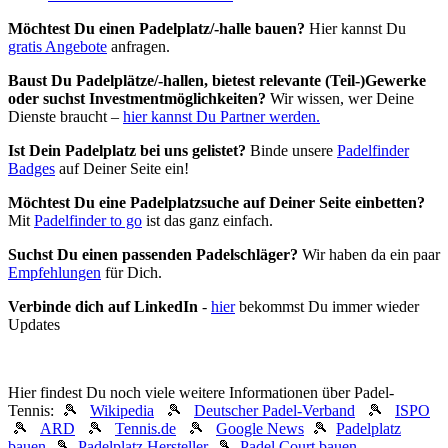
Möchtest Du einen Padelplatz/-halle bauen?
Hier kannst Du
gratis Angebote
anfragen.
Baust Du Padel­plätze/-hallen, bietest relevante (Teil-)Gewerke
oder suchst In­vest­ment­möglich­keiten?
Wir wissen, wer Deine
Dienste braucht –
hier kannst Du Partner werden.
Ist Dein Padelplatz bei uns gelistet?
Binde unsere
Padelfinder
Badges
auf Deiner Seite ein!
Möchtest Du eine Padelplatzsuche auf Deiner Seite einbetten?
Mit
Padelfinder to go
ist das ganz einfach.
Suchst Du einen passenden Padelschläger?
Wir haben da ein paar
Empfehlungen
für Dich.
Verbinde dich auf LinkedIn
-
hier
bekommst Du immer wieder
Updates
Hier findest Du noch viele weitere Informationen über Padel-
Tennis: 🎾
Wikipedia
🎾
Deutscher Padel-Verband
🎾
ISPO
🎾
ARD
🎾
Tennis.de
🎾
Google News
🎾
Padelplatz
bauen
🎾
Padelplatz Hersteller
🎾
Padel Court bauen