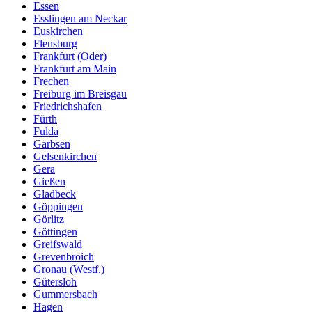
Essen
Esslingen am Neckar
Euskirchen
Flensburg
Frankfurt (Oder)
Frankfurt am Main
Frechen
Freiburg im Breisgau
Friedrichshafen
Fürth
Fulda
Garbsen
Gelsenkirchen
Gera
Gießen
Gladbeck
Göppingen
Görlitz
Göttingen
Greifswald
Grevenbroich
Gronau (Westf.)
Gütersloh
Gummersbach
Hagen