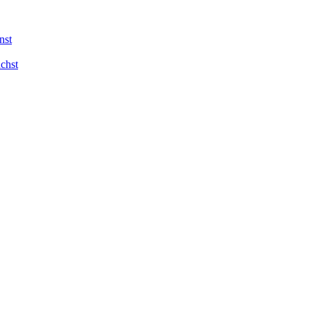
nst
chst