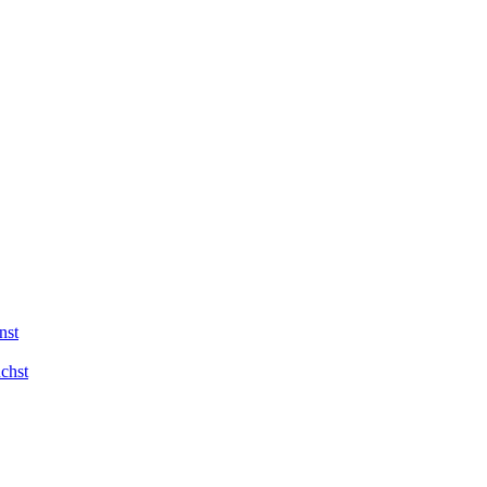
nst
chst