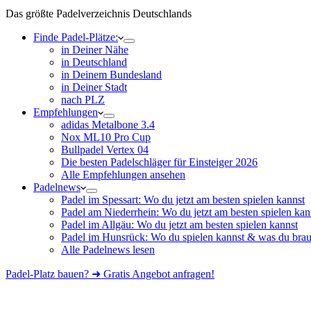
Das größte Padelverzeichnis Deutschlands
Finde Padel-Plätze:
in Deiner Nähe
in Deutschland
in Deinem Bundesland
in Deiner Stadt
nach PLZ
Empfehlungen
adidas Metalbone 3.4
Nox ML10 Pro Cup
Bullpadel Vertex 04
Die besten Padelschläger für Einsteiger 2026
Alle Empfehlungen ansehen
Padelnews
Padel im Spessart: Wo du jetzt am besten spielen kannst
Padel am Niederrhein: Wo du jetzt am besten spielen kan
Padel im Allgäu: Wo du jetzt am besten spielen kannst
Padel im Hunsrück: Wo du spielen kannst & was du brau
Alle Padelnews lesen
Padel-Platz bauen? ➜ Gratis Angebot anfragen!