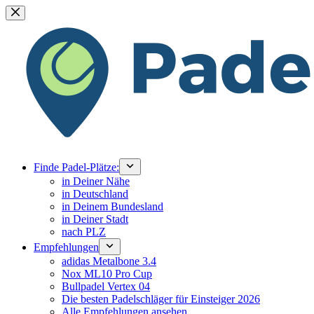
Zum
Inhalt
springen
Finde Padel-Plätze:
in Deiner Nähe
in Deutschland
in Deinem Bundesland
in Deiner Stadt
nach PLZ
Empfehlungen
adidas Metalbone 3.4
Nox ML10 Pro Cup
Bullpadel Vertex 04
Die besten Padelschläger für Einsteiger 2026
Alle Empfehlungen ansehen