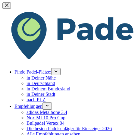
Zum
Inhalt
springen
Finde Padel-Plätze:
in Deiner Nähe
in Deutschland
in Deinem Bundesland
in Deiner Stadt
nach PLZ
Empfehlungen
adidas Metalbone 3.4
Nox ML10 Pro Cup
Bullpadel Vertex 04
Die besten Padelschläger für Einsteiger 2026
Alle Empfehlungen ansehen