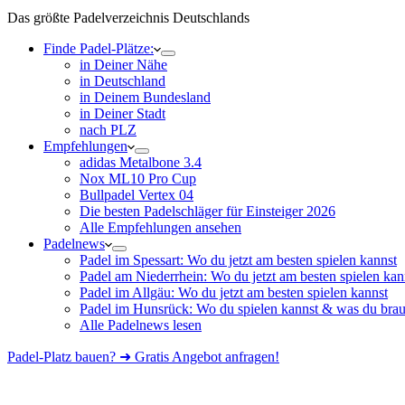
Das größte Padelverzeichnis Deutschlands
Finde Padel-Plätze:
in Deiner Nähe
in Deutschland
in Deinem Bundesland
in Deiner Stadt
nach PLZ
Empfehlungen
adidas Metalbone 3.4
Nox ML10 Pro Cup
Bullpadel Vertex 04
Die besten Padelschläger für Einsteiger 2026
Alle Empfehlungen ansehen
Padelnews
Padel im Spessart: Wo du jetzt am besten spielen kannst
Padel am Niederrhein: Wo du jetzt am besten spielen kan
Padel im Allgäu: Wo du jetzt am besten spielen kannst
Padel im Hunsrück: Wo du spielen kannst & was du brau
Alle Padelnews lesen
Padel-Platz bauen? ➜ Gratis Angebot anfragen!