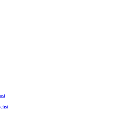
nst
chst