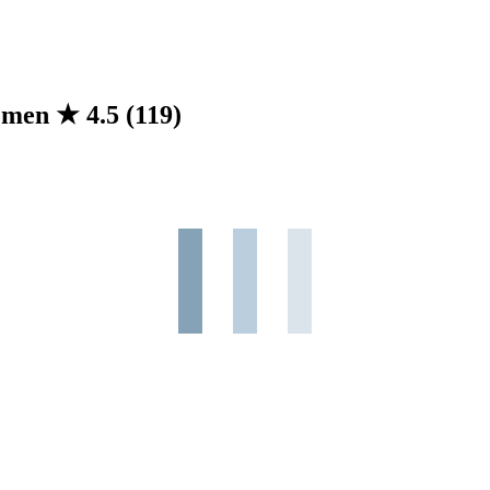
remen
★
4.5
(119)