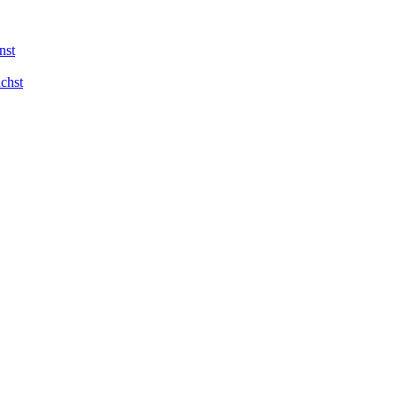
nst
chst