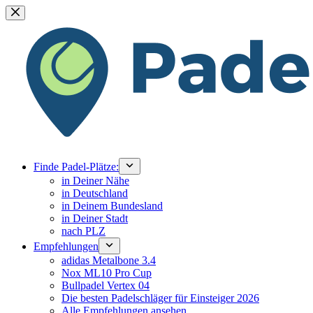
Zum
Inhalt
springen
Finde Padel-Plätze:
in Deiner Nähe
in Deutschland
in Deinem Bundesland
in Deiner Stadt
nach PLZ
Empfehlungen
adidas Metalbone 3.4
Nox ML10 Pro Cup
Bullpadel Vertex 04
Die besten Padelschläger für Einsteiger 2026
Alle Empfehlungen ansehen