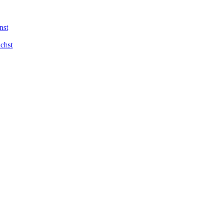
nst
chst