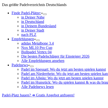
Das größte Padelverzeichnis Deutschlands
Finde Padel-Plätze:
in Deiner Nähe
in Deutschland
in Deinem Bundesland
in Deiner Stadt
nach PLZ
Empfehlungen
adidas Metalbone 3.4
Nox ML10 Pro Cup
Bullpadel Vertex 04
Die besten Padelschläger für Einsteiger 2026
Alle Empfehlungen ansehen
Padelnews
Padel im Spessart: Wo du jetzt am besten spielen kannst
Padel am Niederrhein: Wo du jetzt am besten spielen kan
Padel im Allgäu: Wo du jetzt am besten spielen kannst
Padel im Hunsrück: Wo du spielen kannst & was du brau
Alle Padelnews lesen
Padel-Platz bauen? ➜ Gratis Angebot anfragen!