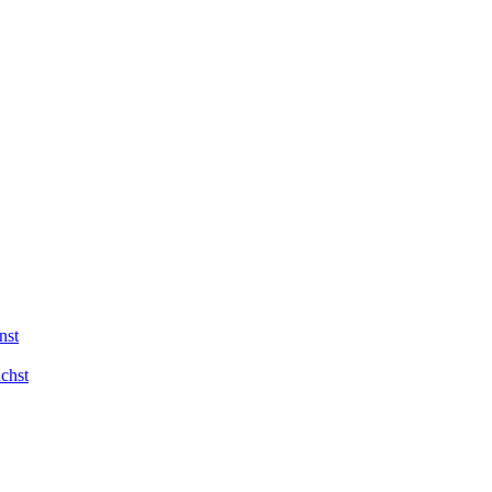
nst
chst