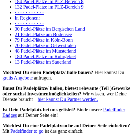
184 Padel-Plätze im PLZ-Bereich 8
132 Padel-Plätze im PLZ-Bereich 9
· · · · · · · · · · ·
In Regionen:
· · · · · · · · · · ·
30 Padel-Plätze im Bergischen Land
21 Padel-Plätze am Bodensee
79 Padel-Plätze in Köln-Bonn
70 Padel-Plätze in Ostwestfalen
48 Padel-Plätze im Münsterland
180 Padel-Plätze im Ruhrgebiet
13 Padel-Plätze im Sauerland
Möchtest Du einen Padelplatz/-halle bauen?
Hier kannst Du
gratis Angebote
anfragen.
Baust Du Padel­plätze/-hallen, bietest relevante (Teil-)Gewerke
oder suchst In­vest­ment­möglich­keiten?
Wir wissen, wer Deine
Dienste braucht –
hier kannst Du Partner werden.
Ist Dein Padelplatz bei uns gelistet?
Binde unsere
Padelfinder
Badges
auf Deiner Seite ein!
Möchtest Du eine Padelplatzsuche auf Deiner Seite einbetten?
Mit
Padelfinder to go
ist das ganz einfach.