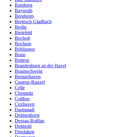
Bamberg
Bayreuth
Bergheim
Bergisch Gladbach
Berlin
Bielefeld
Bocholt
Bochum
Böblingen
Bonn
Bottrop
Brandenburg an der Havel
Braunschweig
Bremerhaven
Castrop-Rauxel
Celle
Chemnitz
Cottbus
Cuxhaven
Darmstadt
Delmenhorst
Dessau-Roßlau
Detmold
Dinslaken