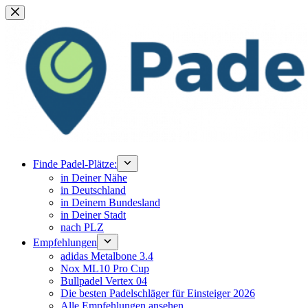
Zum
Inhalt
springen
Finde Padel-Plätze:
in Deiner Nähe
in Deutschland
in Deinem Bundesland
in Deiner Stadt
nach PLZ
Empfehlungen
adidas Metalbone 3.4
Nox ML10 Pro Cup
Bullpadel Vertex 04
Die besten Padelschläger für Einsteiger 2026
Alle Empfehlungen ansehen