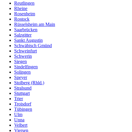
Reutlingen
Rheine
Rosenheim
Rostock
Rüsselsheim am Main
Saarbrücken
Salzgitter
Sankt Augustin
Schwäbisch Gmünd
Schweinfurt
Schwerin
Siegen
Sindelfingen
Solingen
Speyer
Stolberg (Rhld.)
Stralsund
Stuttgart
Trier
Troisdorf
Tübingen
Ulm
Unna
Velbert
Viersen