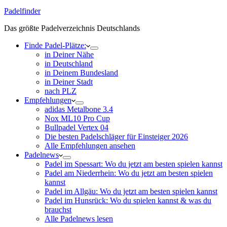
Padelfinder
Das größte Padelverzeichnis Deutschlands
Finde Padel-Plätze:
in Deiner Nähe
in Deutschland
in Deinem Bundesland
in Deiner Stadt
nach PLZ
Empfehlungen
adidas Metalbone 3.4
Nox ML10 Pro Cup
Bullpadel Vertex 04
Die besten Padelschläger für Einsteiger 2026
Alle Empfehlungen ansehen
Padelnews
Padel im Spessart: Wo du jetzt am besten spielen kannst
Padel am Niederrhein: Wo du jetzt am besten spielen
kannst
Padel im Allgäu: Wo du jetzt am besten spielen kannst
Padel im Hunsrück: Wo du spielen kannst & was du
brauchst
Alle Padelnews lesen