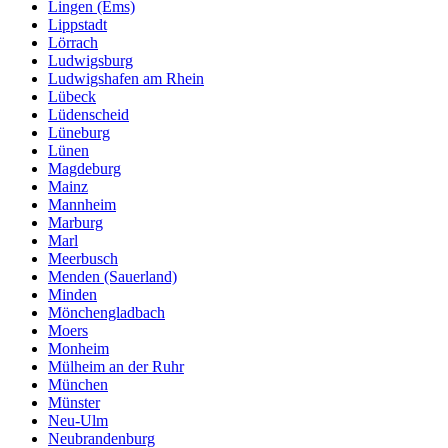
Lingen (Ems)
Lippstadt
Lörrach
Ludwigsburg
Ludwigshafen am Rhein
Lübeck
Lüdenscheid
Lüneburg
Lünen
Magdeburg
Mainz
Mannheim
Marburg
Marl
Meerbusch
Menden (Sauerland)
Minden
Mönchengladbach
Moers
Monheim
Mülheim an der Ruhr
München
Münster
Neu-Ulm
Neubrandenburg