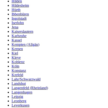
Hilden
Hildesheim
Hürth
Ibbenbüren
Ingolstadt
Iserlohn
Jena
Kaiserslautern
Karlsruhe
Kassel
Kempten (Allgäu)
Kerpen
Kiel
Kleve
Koblenz
Köln
Konstanz
Krefeld
Lahr/Schwarzwald
Landshut
Langenfeld (Rheinland)
Langenhagen
Leipzig
Leonberg
Leverkusen