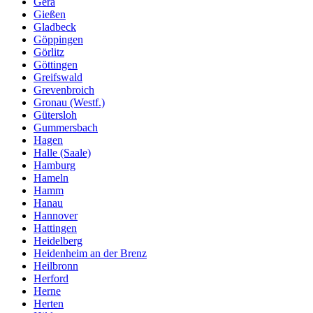
Gera
Gießen
Gladbeck
Göppingen
Görlitz
Göttingen
Greifswald
Grevenbroich
Gronau (Westf.)
Gütersloh
Gummersbach
Hagen
Halle (Saale)
Hamburg
Hameln
Hamm
Hanau
Hannover
Hattingen
Heidelberg
Heidenheim an der Brenz
Heilbronn
Herford
Herne
Herten