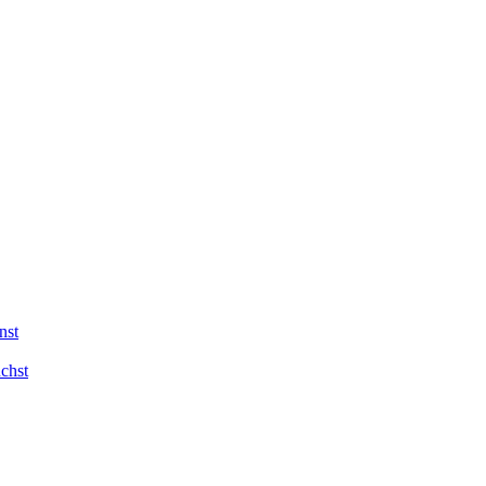
nst
chst