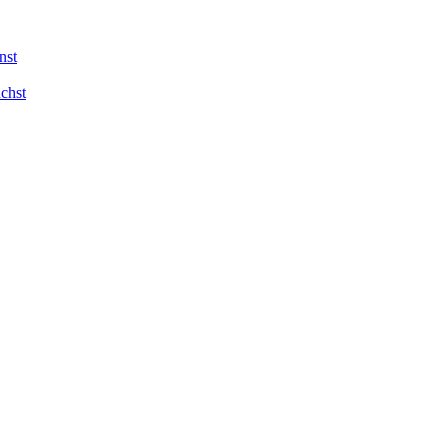
nst
chst