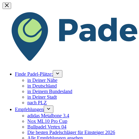
Zum
Inhalt
springen
Finde Padel-Plätze:
in Deiner Nähe
in Deutschland
in Deinem Bundesland
in Deiner Stadt
nach PLZ
Empfehlungen
adidas Metalbone 3.4
Nox ML10 Pro Cup
Bullpadel Vertex 04
Die besten Padelschläger für Einsteiger 2026
Alle Empfehlungen ansehen