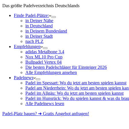
Das größte Padelverzeichnis Deutschlands
Finde Padel-Plätze:
in Deiner Nähe
in Deutschland
in Deinem Bundesland
in Deiner Stadt
nach PLZ
Empfehlungen
adidas Metalbone 3.4
Nox ML10 Pro Cup
Bullpadel Vertex 04
Die besten Padelschläger für Einsteiger 2026
Alle Empfehlungen ansehen
Padelnews
Padel im Spessart: Wo du jetzt am besten spielen kannst
Padel am Niederrhein: Wo du jetzt am besten spielen kan
Padel im Allgäu: Wo du jetzt am besten spielen kannst
Padel im Hunsrück: Wo du spielen kannst & was du brau
Alle Padelnews lesen
Padel-Platz bauen? ➜ Gratis Angebot anfragen!