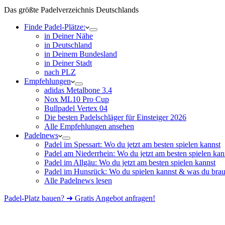
Das größte Padelverzeichnis Deutschlands
Finde Padel-Plätze:
in Deiner Nähe
in Deutschland
in Deinem Bundesland
in Deiner Stadt
nach PLZ
Empfehlungen
adidas Metalbone 3.4
Nox ML10 Pro Cup
Bullpadel Vertex 04
Die besten Padelschläger für Einsteiger 2026
Alle Empfehlungen ansehen
Padelnews
Padel im Spessart: Wo du jetzt am besten spielen kannst
Padel am Niederrhein: Wo du jetzt am besten spielen kan
Padel im Allgäu: Wo du jetzt am besten spielen kannst
Padel im Hunsrück: Wo du spielen kannst & was du brau
Alle Padelnews lesen
Padel-Platz bauen? ➜ Gratis Angebot anfragen!