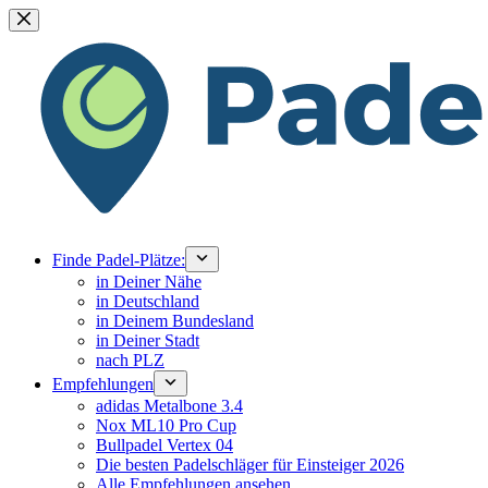
Zum
Inhalt
springen
Finde Padel-Plätze:
in Deiner Nähe
in Deutschland
in Deinem Bundesland
in Deiner Stadt
nach PLZ
Empfehlungen
adidas Metalbone 3.4
Nox ML10 Pro Cup
Bullpadel Vertex 04
Die besten Padelschläger für Einsteiger 2026
Alle Empfehlungen ansehen