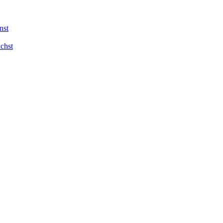
nst
chst