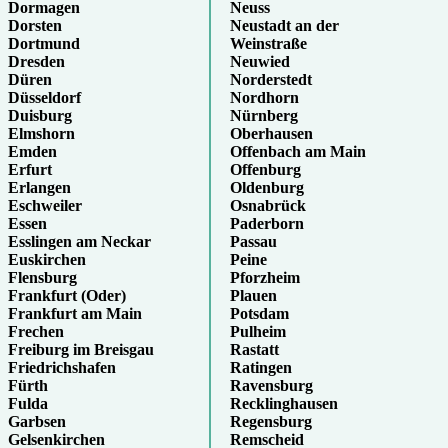
Dormagen
Neuss
Dorsten
Neustadt an der
Dortmund
Weinstraße
Dresden
Neuwied
Düren
Norderstedt
Düsseldorf
Nordhorn
Duisburg
Nürnberg
Elmshorn
Oberhausen
Emden
Offenbach am Main
Erfurt
Offenburg
Erlangen
Oldenburg
Eschweiler
Osnabrück
Essen
Paderborn
Esslingen am Neckar
Passau
Euskirchen
Peine
Flensburg
Pforzheim
Frankfurt (Oder)
Plauen
Frankfurt am Main
Potsdam
Frechen
Pulheim
Freiburg im Breisgau
Rastatt
Friedrichshafen
Ratingen
Fürth
Ravensburg
Fulda
Recklinghausen
Garbsen
Regensburg
Gelsenkirchen
Remscheid