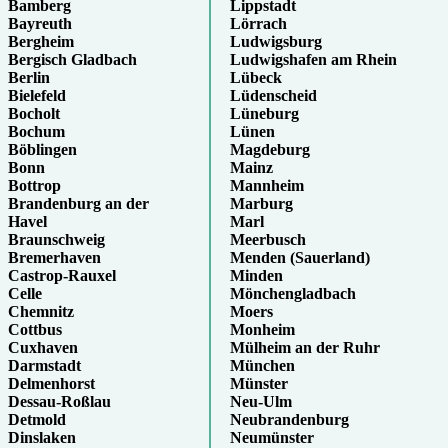
Bamberg
Lippstadt
Bayreuth
Lörrach
Bergheim
Ludwigsburg
Bergisch Gladbach
Ludwigshafen am Rhein
Berlin
Lübeck
Bielefeld
Lüdenscheid
Bocholt
Lüneburg
Bochum
Lünen
Böblingen
Magdeburg
Bonn
Mainz
Bottrop
Mannheim
Brandenburg an der
Marburg
Havel
Marl
Braunschweig
Meerbusch
Bremerhaven
Menden (Sauerland)
Castrop-Rauxel
Minden
Celle
Mönchengladbach
Chemnitz
Moers
Cottbus
Monheim
Cuxhaven
Mülheim an der Ruhr
Darmstadt
München
Delmenhorst
Münster
Dessau-Roßlau
Neu-Ulm
Detmold
Neubrandenburg
Dinslaken
Neumünster