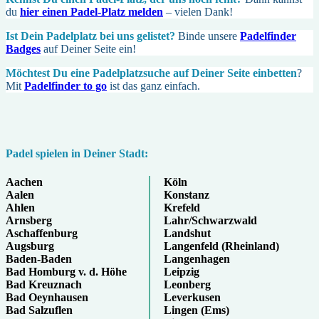
du
hier einen Padel-Platz melden
– vielen Dank!
Ist Dein Padel­platz bei uns gelistet?
Binde unsere
Padelfinder
Badges
auf Deiner Seite ein!
Möchtest Du eine Padel­platz­suche auf Deiner Seite ein­betten
?
Mit
Padelfinder to go
ist das ganz einfach.
Padel spielen in Deiner Stadt:
Aachen
Köln
Aalen
Konstanz
Ahlen
Krefeld
Arnsberg
Lahr/Schwarzwald
Aschaffenburg
Landshut
Augsburg
Langenfeld (Rheinland)
Baden-Baden
Langenhagen
Bad Homburg v. d. Höhe
Leipzig
Bad Kreuznach
Leonberg
Bad Oeynhausen
Leverkusen
Bad Salzuflen
Lingen (Ems)