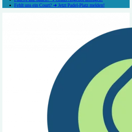
Fehlt uns ein Court? ➜ Jetzt Padel-Platz melden!