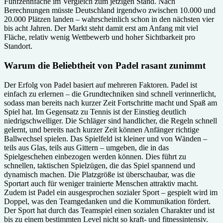
Fünfzehnfache im Vergleich zum jetzigen Stand. Nach
Berechnungen müsste Deutschland irgendwo zwischen 10.000 und
20.000 Plätzen landen – wahrscheinlich schon in den nächsten vier
bis acht Jahren. Der Markt steht damit erst am Anfang mit viel
Fläche, relativ wenig Wettbewerb und hoher Sichtbarkeit pro
Standort.
Warum die Beliebtheit von Padel rasant zunimmt
Der Erfolg von Padel basiert auf mehreren Faktoren. Padel ist
einfach zu erlernen – die Grundtechniken sind schnell verinnerlicht,
sodass man bereits nach kurzer Zeit Fortschritte macht und Spaß am
Spiel hat. Im Gegensatz zu Tennis ist der Einstieg deutlich
niedrigschwelliger. Die Schläger sind handlicher, die Regeln schnell
gelernt, und bereits nach kurzer Zeit können Anfänger richtige
Ballwechsel spielen. Das Spielfeld ist kleiner und von Wänden –
teils aus Glas, teils aus Gittern – umgeben, die in das
Spielgeschehen einbezogen werden können. Dies führt zu
schnellen, taktischen Spielzügen, die das Spiel spannend und
dynamisch machen. Die Platzgröße ist überschaubar, was die
Sportart auch für weniger trainierte Menschen attraktiv macht.
Zudem ist Padel ein ausgesprochen sozialer Sport – gespielt wird im
Doppel, was den Teamgedanken und die Kommunikation fördert.
Der Sport hat durch das Teamspiel einen sozialen Charakter und ist
bis zu einem bestimmten Level nicht so kraft- und fitnessintensiv.