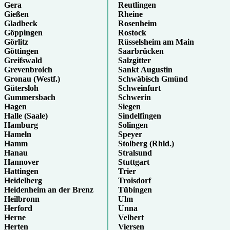
Gera
Reutlingen
Gießen
Rheine
Gladbeck
Rosenheim
Göppingen
Rostock
Görlitz
Rüsselsheim am Main
Göttingen
Saarbrücken
Greifswald
Salzgitter
Grevenbroich
Sankt Augustin
Gronau (Westf.)
Schwäbisch Gmünd
Gütersloh
Schweinfurt
Gummersbach
Schwerin
Hagen
Siegen
Halle (Saale)
Sindelfingen
Hamburg
Solingen
Hameln
Speyer
Hamm
Stolberg (Rhld.)
Hanau
Stralsund
Hannover
Stuttgart
Hattingen
Trier
Heidelberg
Troisdorf
Heidenheim an der Brenz
Tübingen
Heilbronn
Ulm
Herford
Unna
Herne
Velbert
Herten
Viersen