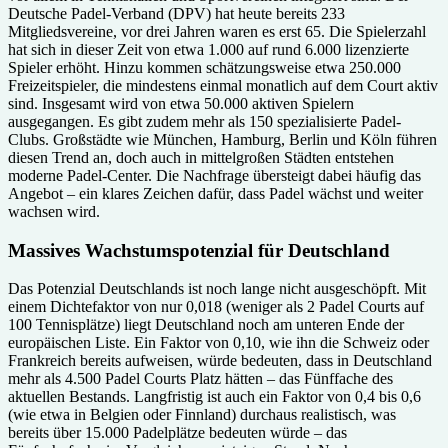
Deutsche Padel-Verband (DPV) hat heute bereits 233
Mitgliedsvereine, vor drei Jahren waren es erst 65. Die Spielerzahl
hat sich in dieser Zeit von etwa 1.000 auf rund 6.000 lizenzierte
Spieler erhöht. Hinzu kommen schätzungsweise etwa 250.000
Freizeitspieler, die mindestens einmal monatlich auf dem Court aktiv
sind. Insgesamt wird von etwa 50.000 aktiven Spielern
ausgegangen. Es gibt zudem mehr als 150 spezialisierte Padel-
Clubs. Großstädte wie München, Hamburg, Berlin und Köln führen
diesen Trend an, doch auch in mittelgroßen Städten entstehen
moderne Padel-Center. Die Nachfrage übersteigt dabei häufig das
Angebot – ein klares Zeichen dafür, dass Padel wächst und weiter
wachsen wird.
Massives Wachstumspotenzial für Deutschland
Das Potenzial Deutschlands ist noch lange nicht ausgeschöpft. Mit
einem Dichtefaktor von nur 0,018 (weniger als 2 Padel Courts auf
100 Tennisplätze) liegt Deutschland noch am unteren Ende der
europäischen Liste. Ein Faktor von 0,10, wie ihn die Schweiz oder
Frankreich bereits aufweisen, würde bedeuten, dass in Deutschland
mehr als 4.500 Padel Courts Platz hätten – das Fünffache des
aktuellen Bestands. Langfristig ist auch ein Faktor von 0,4 bis 0,6
(wie etwa in Belgien oder Finnland) durchaus realistisch, was
bereits über 15.000 Padelplätze bedeuten würde – das