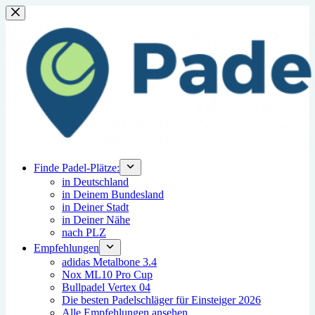
Zum
Inhalt
springen
Finde Padel-Plätze:
in Deutschland
in Deinem Bundesland
in Deiner Stadt
in Deiner Nähe
nach PLZ
Empfehlungen
adidas Metalbone 3.4
Nox ML10 Pro Cup
Bullpadel Vertex 04
Die besten Padelschläger für Einsteiger 2026
Alle Empfehlungen ansehen