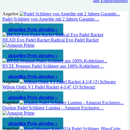
alle Empfehlungen
Angebot
Padel Schläger von Angelite mit 2 Jahren Garantie…
ca. 70-80 €
aktuellen Preis abrufen »
HEAD Evo Padel Racket Radical Evo Padel Racket
ca. 60 €
aktuellen Preis abrufen »
RYZE Pegasus Padel Schläger aus 100% Kohlefaser…
ca. 100-120 €
aktuellen Preis abrufen »
Angebot
Wilson Optix V1 Padel Racket 4-1/4″ (2) Schwarz
ca 90-100 €
aktuellen Preis abrufen »
Angebot
Dunlop Padel Schläger Lumina – Amazon Exclusive…
ca. 50-60 €
aktuellen Preis abrufen »
Angebot